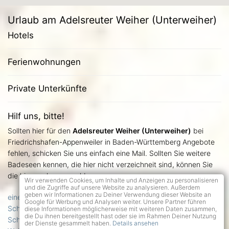
Urlaub am Adelsreuter Weiher (Unterweiher)
Hotels
Ferienwohnungen
Private Unterkünfte
Hilf uns, bitte!
Sollten hier für den
Adelsreuter Weiher (Unterweiher)
bei
Friedrichshafen-Appenweiler in Baden-Württemberg Angebote
fehlen, schicken Sie uns einfach eine Mail. Sollten Sie weitere
Badeseen kennen, die hier nicht verzeichneit sind, können Sie
die hier auch gern melden.
Wir verwenden Cookies, um Inhalte und Anzeigen zu personalisieren
und die Zugriffe auf unsere Website zu analysieren. Außerdem
geben wir Informationen zu Deiner Verwendung dieser Website an
einen See melden
Google für Werbung und Analysen weiter. Unsere Partner führen
Schicken Sie uns Fotos zum Adelsreuter Weiher (Unterweiher)
diese Informationen möglicherweise mit weiteren Daten zusammen,
die Du ihnen bereitgestellt hast oder sie im Rahmen Deiner Nutzung
Schlagen Sie uns Übernachtungsmöglichkeiten am Adelsreuter
der Dienste gesammelt haben.
Details ansehen