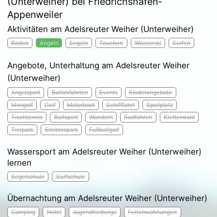
(Unterweiher) bei Friedrichshafen-
Appenweiler
Aktivitäten am Adelsreuter Weiher (Unterweiher)
Baden
Angeln
Segeln
Tauchen
Wasserski
Surfen
Angebote, Unterhaltung am Adelsreuter Weiher
(Unterweiher)
Angelsport
Ballonfahrten
Events
Kinderangebote
Minigolf
Golf
Motorboot
Schifffahrt
Spielplatz
Tischtennis
Ballsport
Wandern
Radfahren
Kletterwald
Tierpark
Erlebnispark
Fußballgolf
Wassersport am Adelsreuter Weiher (Unterweiher)
lernen
Segelschule
Surfschule
Übernachtung am Adelsreuter Weiher (Unterweiher)
Camping
Hotel
Jugendherberge
Ferienwohnungen