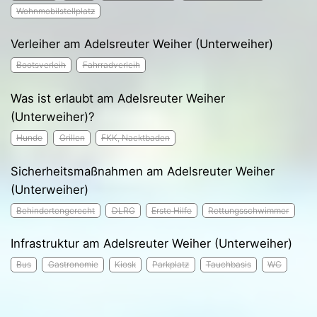
Wohnmobilstellplatz
Verleiher am Adelsreuter Weiher (Unterweiher)
Bootsverleih
Fahrradverleih
Was ist erlaubt am Adelsreuter Weiher
(Unterweiher)?
Hunde
Grillen
FKK, Nacktbaden
Sicherheitsmaßnahmen am Adelsreuter Weiher
(Unterweiher)
Behindertengerecht
DLRG
Erste Hilfe
Rettungsschwimmer
Infrastruktur am Adelsreuter Weiher (Unterweiher)
Bus
Gastronomie
Kiosk
Parkplatz
Tauchbasis
WC