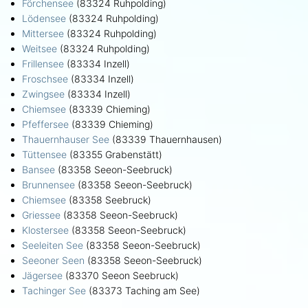
Förchensee
(83324 Ruhpolding)
Lödensee
(83324 Ruhpolding)
Mittersee
(83324 Ruhpolding)
Weitsee
(83324 Ruhpolding)
Frillensee
(83334 Inzell)
Froschsee
(83334 Inzell)
Zwingsee
(83334 Inzell)
Chiemsee
(83339 Chieming)
Pfeffersee
(83339 Chieming)
Thauernhauser See
(83339 Thauernhausen)
Tüttensee
(83355 Grabenstätt)
Bansee
(83358 Seeon-Seebruck)
Brunnensee
(83358 Seeon-Seebruck)
Chiemsee
(83358 Seebruck)
Griessee
(83358 Seeon-Seebruck)
Klostersee
(83358 Seeon-Seebruck)
Seeleiten See
(83358 Seeon-Seebruck)
Seeoner Seen
(83358 Seeon-Seebruck)
Jägersee
(83370 Seeon Seebruck)
Tachinger See
(83373 Taching am See)