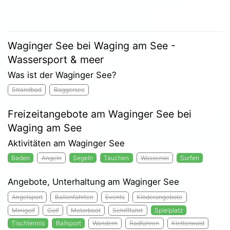
Waginger See bei Waging am See -
Wassersport & meer
Was ist der Waginger See?
Strandbad
Baggersee
Freizeitangebote am Waginger See bei
Waging am See
Aktivitäten am Waginger See
Baden
Angeln
Segeln
Tauchen
Wasserski
Surfen
Angebote, Unterhaltung am Waginger See
Angelsport
Ballonfahrten
Events
Kinderangebote
Minigolf
Golf
Motorboot
Schifffahrt
Spielplatz
Tischtennis
Ballsport
Wandern
Radfahren
Kletterwald