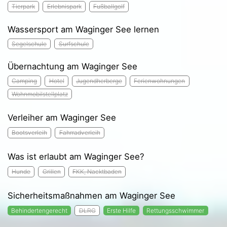
Tierpark
Erlebnispark
Fußballgolf
Wassersport am Waginger See lernen
Segelschule
Surfschule
Übernachtung am Waginger See
Camping
Hotel
Jugendherberge
Ferienwohnungen
Wohnmobilstellplatz
Verleiher am Waginger See
Bootsverleih
Fahrradverleih
Was ist erlaubt am Waginger See?
Hunde
Grillen
FKK, Nacktbaden
Sicherheitsmaßnahmen am Waginger See
Behindertengerecht
DLRG
Erste Hilfe
Rettungsschwimmer